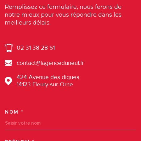
Remplissez ce formulaire, nous ferons de
notre mieux pour vous répondre dans les
meilleurs délais.
02 31 38 28 61
contact@lagenceduneuf.fr
424 Avenue des digues
14123
Fleury-sur-Orne
NOM *
TRAD_MELTEM_VOSCOORDO