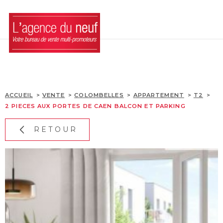
Aller
Aller
Aller
Aller
à
à
au
au
:
la
menu
contenu
recherche
principal
ACCUEIL
LES BIENS
ACCUEIL
VENTE
COLOMBELLES
APPARTEMENT
T2
2 PIECES AUX PORTES DE CAEN BALCON ET PARKING
LES DISPOSITIFS
D'INVESTISSEMENTS
RETOUR
ACQUÉRIR SA RÉSIDE
L'AGENCE
BLOG
CONTACT