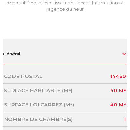
dispositif Pinel d'investissement locatif. Informations à
l'agence du neuf.
Général
Caractérisque
Valeurs
CODE POSTAL
14460
SURFACE HABITABLE (M²)
40 M²
SURFACE LOI CARREZ (M²)
40 M²
NOMBRE DE CHAMBRE(S)
1