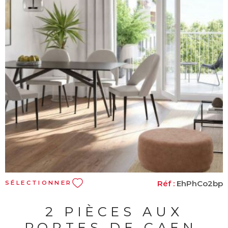
VOIR LE BIEN
Réf :
EhPhCo2bp
SÉLECTIONNER
2 PIÈCES AUX
PORTES DE CAEN,