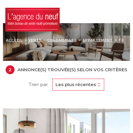
Aller
Aller
Aller
Aller
à
à
au
au
:
la
menu
contenu
recherche
principal
ACCUEIL
ACCUEIL
VENTE
COLOMBELLES
APPARTEMENT
T2
LES BIENS
LES DISPOSITIFS
2
ANNONCE(S) TROUVÉE(S) SELON VOS CRITÈRES
D'INVESTISSEMENTS
ACQUÉRIR SA RÉSIDE
Trier par
Les plus récentes
L'AGENCE
BLOG
CONTACT