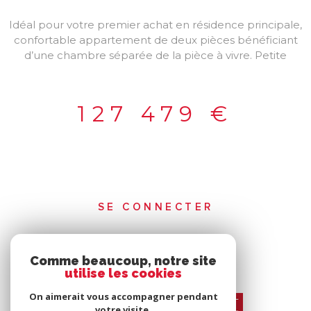
Idéal pour votre premier achat en résidence principale,
confortable appartement de deux pièces bénéficiant
d’une chambre séparée de la pièce à vivre. Petite
résidence avec fibre, ascenseur. Devenez propriétaires
grâce aux aides au financement jusqu’à 54000 € .
Faibles charges, chauffage individuel, isolation
127 479 €
thermique renforcée. Renseignements l’agence du
neuf Caen.
SE CONNECTER
ESPACE PROPRIÉTAIRE
Comme beaucoup, notre site
utilise les cookies
On aimerait vous accompagner pendant
votre visite.