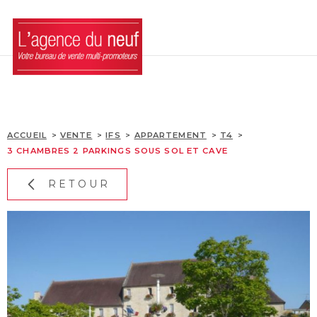
Aller
Aller
Aller
Aller
à
à
au
au
:
la
menu
contenu
recherche
principal
ACCUEIL
LES BIENS
ACCUEIL
VENTE
IFS
APPARTEMENT
T4
3 CHAMBRES 2 PARKINGS SOUS SOL ET CAVE
LES DISPOSITIFS
D'INVESTISSEMENTS
RETOUR
ACQUÉRIR SA RÉSIDE
L'AGENCE
BLOG
CONTACT