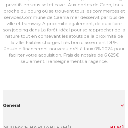
privatifs en sous-sol et cave . Aux portes de Caen, tous
proche du bourg où se trouvent tous les commerces et
services.Commune de Caenla mer desservit par bus de
ville et tramway. A proximité également, de quoi faire
son jogging dans La forêt, idéal pour se rapprocher de la
nature tout en consevant les atouts de la proximité de
la ville. Faibles charges.Très bon classement DPE.
Possible financemnt nouveau prêt à taux 0% 2024 pour
faciliter votre acquisition. Frais de notaire de 6 625€
seulement. Renseignements à l'agence.
Général
Caractérisque
Valeurs
SURFACE HABITABLE (M²)
81 M²