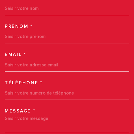
PRÉNOM *
EMAIL *
TÉLÉPHONE *
MESSAGE *
TRAD_MELTEM_VOREDEMAN