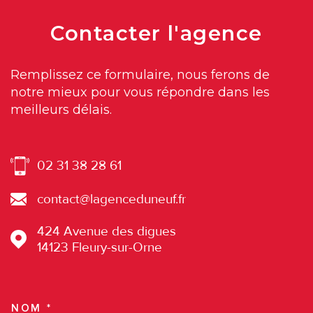
Contacter
l'agence
Remplissez ce formulaire, nous ferons de
notre mieux pour vous répondre dans les
meilleurs délais.
02 31 38 28 61
contact@lagenceduneuf.fr
424 Avenue des digues
14123
Fleury-sur-Orne
NOM *
TRAD_MELTEM_VOSCOORDO