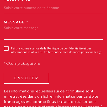
MESSAGE *
TRAD_MELTEM_VOREDEMAN
J'ai pris connaissance de la Politique de confidentialité et des
RÈGLEMENTATION
informations relatives au traitement de mes données personnelles (*)
* Champ obligatoire
ENVOYER
Les informations recueillies sur ce formulaire sont
enregistrées dans un fichier informatisé par La Boite
Immo agissant comme Sous-traitant du traitement
pour la gestion de la clientèle/prospects de l'Agence /