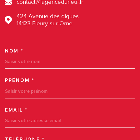
contact@lagenceduneuf.fr
424 Avenue des digues
14123
Fleury-sur-Orne
NOM *
TRAD_MELTEM_VOSCOORDO
PRÉNOM *
EMAIL *
TÉLÉPHONE *