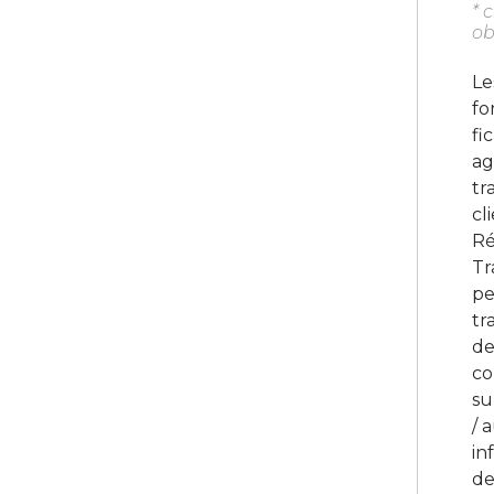
* 
ob
Le
fo
fi
ag
tr
cl
Ré
Tr
pe
tr
de
co
su
/ 
in
de