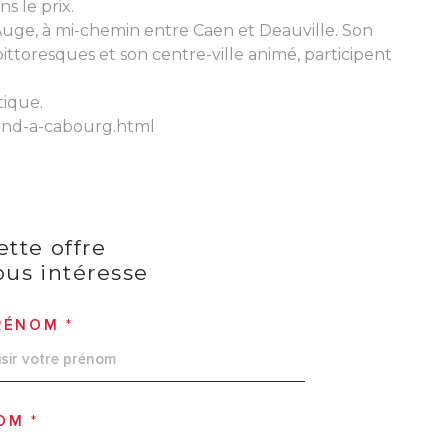
s le prix.
Auge, à mi-chemin entre Caen et Deauville. Son
ttoresques et son centre-ville animé, participent
tique.
-end-a-cabourg.html
ette offre
ous intéresse
RÉNOM *
OM *