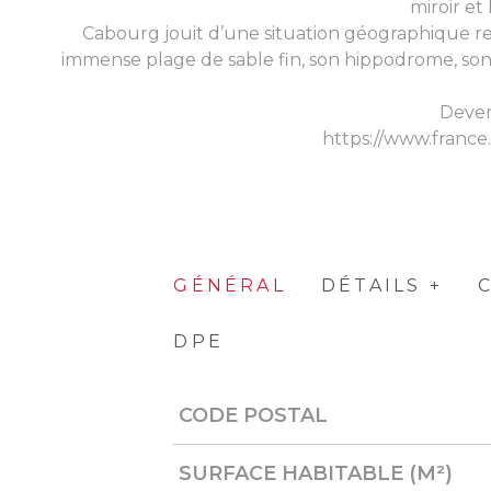
miroir et
Cabourg jouit d’une situation géographique re
immense plage de sable fin, son hippodrome, son 
Deven
https://www.france
GÉNÉRAL
DÉTAILS +
DPE
CODE POSTAL
Caractérisque
Valeurs
SURFACE HABITABLE (M²)