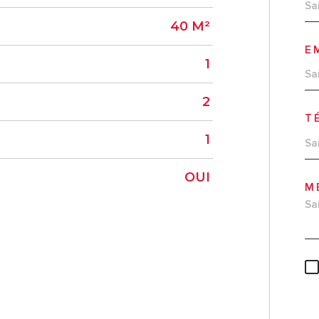
40 M²
E
1
2
T
1
OUI
M