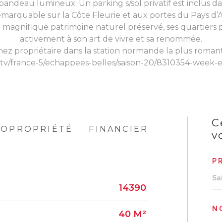
 bandeau lumineux. Un parking s/sol privatif est inclus dan
marquable sur la Côte Fleurie et aux portes du Pays d’
magnifique patrimoine naturel préservé, ses quartiers pi
activement à son art de vivre et sa renommée.
ez propriétaire dans la station normande la plus roman
.tv/france-5/echappees-belles/saison-20/8310354-week
C
COPROPRIÉTÉ
FINANCIER
v
P
14390
N
40 M²