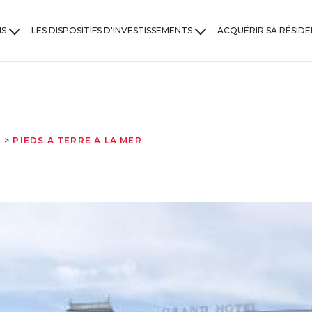
NS
LES DISPOSITIFS D'INVESTISSEMENTS
ACQUÉRIR SA RÉSIDE
ons
Investir en dispositif Jeanbrun
ements
Investir en location meublée
Investir en Nue-Propriété
PIEDS A TERRE A LA MER
Investir en monument historique
LLI : Logement Locatif Intermédiaire