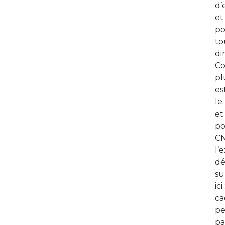
d’
et
po
to
di
Co
pl
es
le
et
po
CN
l’
dé
su
ici
ca
pe
pa