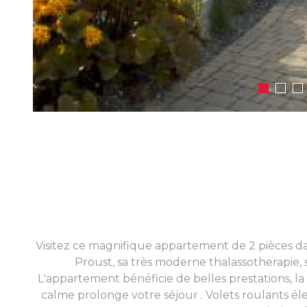
Visitez ce magnifique appartement de 2 pièces d
Proust, sa très moderne thalassotherapie,
L'appartement bénéficie de belles prestations, la g
calme prolonge votre séjour . Volets roulants éle