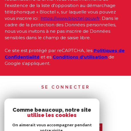
l’existence de la liste d'opposition au démarchage
téléphonique « Bloctel », sur laquelle vous pouvez
vous inscrire ici :
https://www.bloctel.gouv.fr
. Dans le
cadre de la protection des Données personnelles,
nous vous invitons à ne pas inscrire de Données
sensibles dans le champ de saisie libre.
Ce site est protégé par reCAPTCHA, les
Politiques de
Confidentialité
et es
Conditions d'utilisation
de
Google s'appliquent.
SE CONNECTER
ESPACE PROPRIÉTAIRE
Comme beaucoup, notre site
utilise les cookies
On aimerait vous accompagner pendant
votre visite.