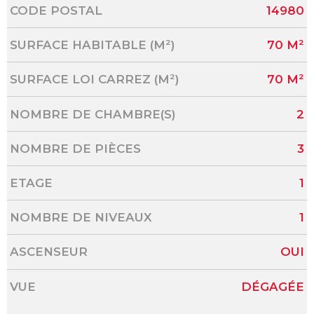
Caractérisque
Valeurs
CODE POSTAL
14980
SURFACE HABITABLE (M²)
70 M²
SURFACE LOI CARREZ (M²)
70 M²
NOMBRE DE CHAMBRE(S)
2
NOMBRE DE PIÈCES
3
ETAGE
1
NOMBRE DE NIVEAUX
1
ASCENSEUR
OUI
VUE
DÉGAGÉE