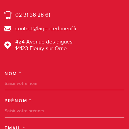
02 31 38 28 61
contact@lagenceduneuf.fr
424 Avenue des digues
14123
Fleury-sur-Orne
NOM *
TRAD_MELTEM_VOSCOORDO
PRÉNOM *
EMAIL *