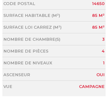
Caractérisque
Valeurs
CODE POSTAL
14650
SURFACE HABITABLE (M²)
85 M²
SURFACE LOI CARREZ (M²)
85 M²
NOMBRE DE CHAMBRE(S)
3
NOMBRE DE PIÈCES
4
NOMBRE DE NIVEAUX
1
ASCENSEUR
OUI
VUE
CAMPAGNE