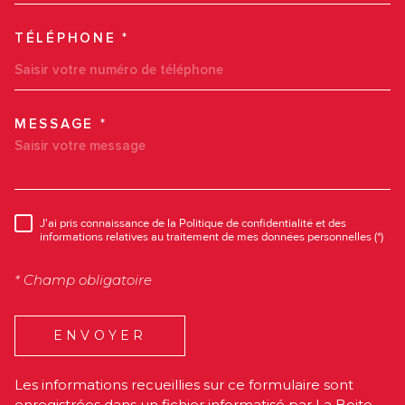
TÉLÉPHONE *
MESSAGE *
TRAD_MELTEM_VOREDEMAN
J'ai pris connaissance de la Politique de confidentialité et des
RÈGLEMENTATION
informations relatives au traitement de mes données personnelles (*)
* Champ obligatoire
ENVOYER
Les informations recueillies sur ce formulaire sont
enregistrées dans un fichier informatisé par La Boite