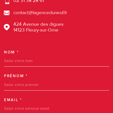
02 31 38 28 61
contact@lagenceduneuf.fr
424 Avenue des digues
14123
Fleury-sur-Orne
NOM *
TRAD_MELTEM_VOSCOORDO
PRÉNOM *
EMAIL *