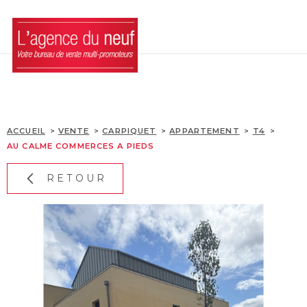
Aller
Aller
Aller
Aller
à
à
au
au
:
la
menu
contenu
recherche
principal
ACCUEIL
LES BIENS
ACCUEIL
VENTE
CARPIQUET
APPARTEMENT
T4
AU CALME COMMERCES A PIEDS
LES DISPOSITIFS
D'INVESTISSEMENTS
RETOUR
ACQUÉRIR SA RÉSIDE
L'AGENCE
BLOG
CONTACT