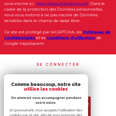
vous inscrire ici :
https://www.bloctel.gouv.fr
. Dans le
cadre de la protection des Données personnelles,
nous vous invitons à ne pas inscrire de Données
sensibles dans le champ de saisie libre.
Ce site est protégé par reCAPTCHA, les
Politiques de
Confidentialité
et es
Conditions d'utilisation
de
Google s'appliquent.
SE CONNECTER
ESPACE PROPRIÉTAIRE
Comme beaucoup, notre site
utilise les cookies
On aimerait vous accompagner pendant
votre visite.
En poursuivant, vous acceptez l'utilisation des
cookies par ce site, afin de vous proposer des