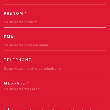
PRÉNOM *
EMAIL *
TÉLÉPHONE *
MESSAGE *
TRAD_MELTEM_VOREDEMAN