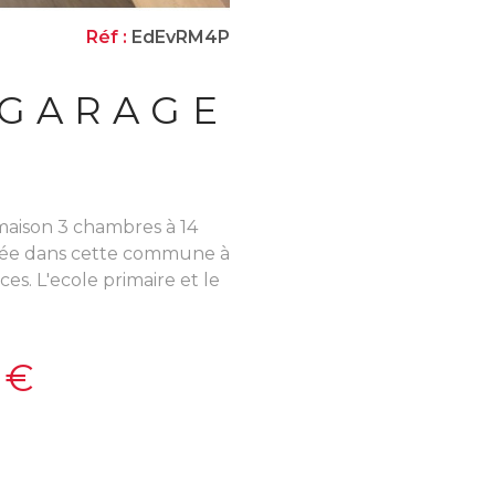
Réf :
EdEvRM4P
 GARAGE
)
maison 3 chambres à 14
uée dans cette commune à
s. L'ecole primaire et le
à vélo en toute sécurité.
ité de vous installer dans
 vous. Le confort d'une
 €
xtérieur à 15 minutes de
personnalisé.