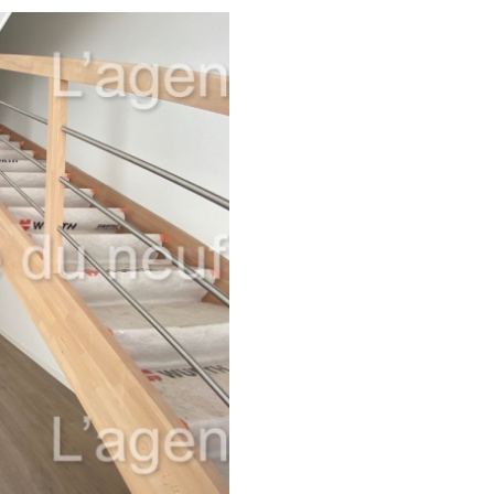
1
Budget
on
FILT