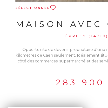
SÉLECTIONNER
MAISON AVEC
ÉVRECY (14210
Opportunité de devenir propriétaire d'une 
kilometres de Caen seulement. Idéalement sit
côté des commerces, supermarché et des service
collège sont à pied en 15 minutes ou 5 minutes 
Locataires avec vos enfants, saisissez l'opportun
une maison avec jardin pour enfin être chez
283 900
maison avec 3 chambres, un garage et un bel e
Caen seulement. Accompagnement 