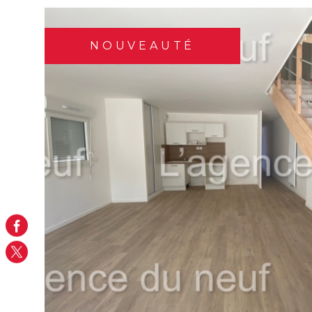
Localisati
1
Type de bien
DE L'ANCIEN
NOUVEAUTÉ
Maison
14210 - Évrecy
VOIR LE BIEN