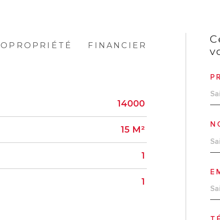
C
COPROPRIÉTÉ
FINANCIER
v
P
14000
N
15 M²
1
E
1
T