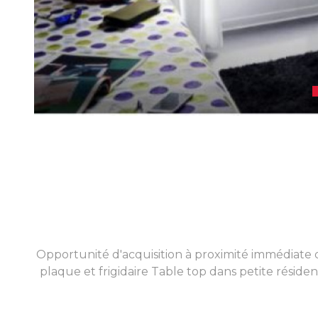
Opportunité d'acquisition à proximité immédiate 
plaque et frigidaire Table top dans petite résid