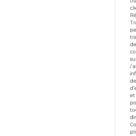
tr
cl
Ré
Tr
pe
tr
de
co
su
/ 
in
de
d’
et
po
to
di
Co
pl