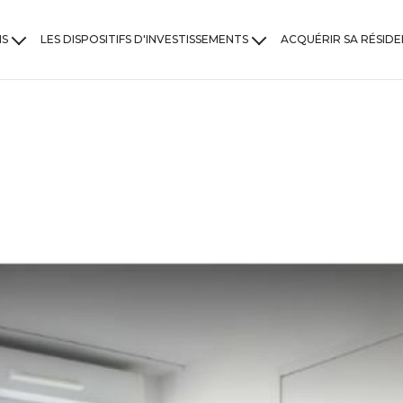
NS
LES DISPOSITIFS D'INVESTISSEMENTS
ACQUÉRIR SA RÉSIDE
ons
Investir en dispositif Jeanbrun
ements
Investir en location meublée
Investir en Nue-Propriété
Investir en monument historique
LLI : Logement Locatif Intermédiaire