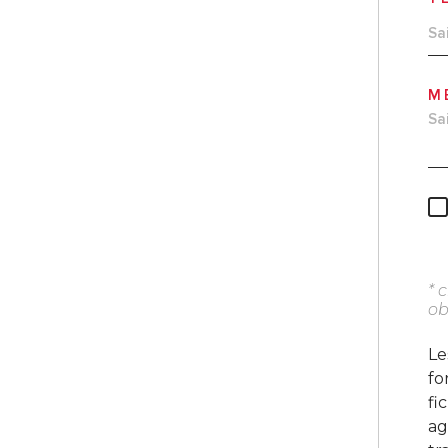
M
* 
ob
Le
fo
fi
ag