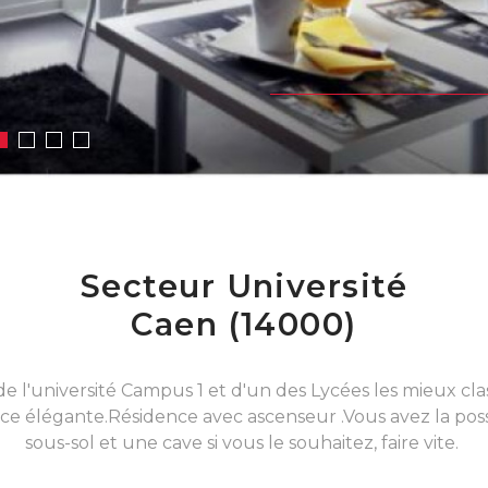
Secteur Université
Caen (14000)
de l'université Campus 1 et d'un des Lycées les mieux c
ence élégante.Résidence avec ascenseur .Vous avez la pos
sous-sol et une cave si vous le souhaitez, faire vite.