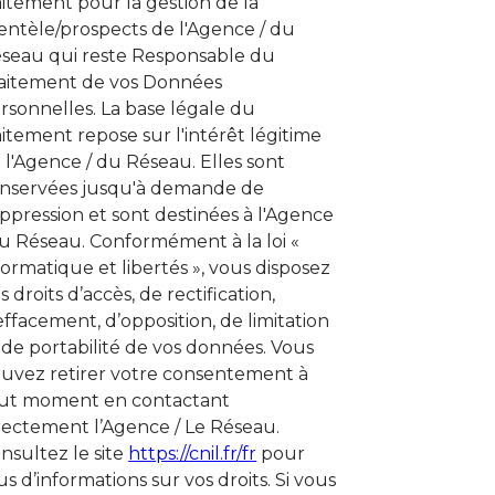
aitement pour la gestion de la
ientèle/prospects de l'Agence / du
seau qui reste Responsable du
aitement de vos Données
rsonnelles. La base légale du
aitement repose sur l'intérêt légitime
 l'Agence / du Réseau. Elles sont
nservées jusqu'à demande de
ppression et sont destinées à l'Agence
au Réseau. Conformément à la loi «
formatique et libertés », vous disposez
s droits d’accès, de rectification,
effacement, d’opposition, de limitation
 de portabilité de vos données. Vous
uvez retirer votre consentement à
ut moment en contactant
rectement l’Agence / Le Réseau.
nsultez le site
https://cnil.fr/fr
pour
us d’informations sur vos droits. Si vous