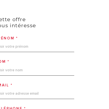
ette offre
ous intéresse
RÉNOM *
OM *
MAIL *
ÉLÉPHONE *