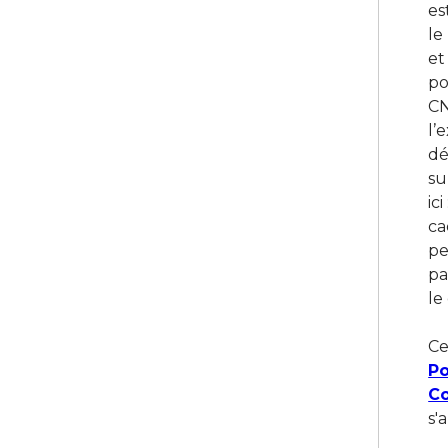
es
le
et
po
CN
l’
dé
su
ici
ca
pe
pa
le
Ce
Po
Co
s'