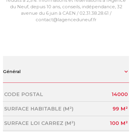
réduits à 2,5%. Informations et réservations à l'Agence
du Neuf, depuis 10 ans, conseils, indépendance, 32
avenue du 6 juin à CAEN / 02.31.38.28.61 /
contact@lagenceduneuf.fr
Général
Caractérisque
Valeurs
CODE POSTAL
14000
SURFACE HABITABLE (M²)
99 M²
SURFACE LOI CARREZ (M²)
100 M²