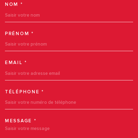
NOM *
TRAD_MELTEM_VOSCOORDO
PRÉNOM *
EMAIL *
TÉLÉPHONE *
MESSAGE *
TRAD_MELTEM_VOREDEMAN