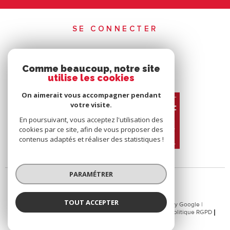
SE CONNECTER
ESPACE PROPRIÉTAIRE
Comme beaucoup, notre site
utilise les cookies
On aimerait vous accompagner pendant
votre visite.
En poursuivant, vous acceptez l'utilisation des
cookies par ce site, afin de vous proposer des
contenus adaptés et réaliser des statistiques !
PARAMÉTRER
TOUT ACCEPTER
© 2026 | Tous droits réservés | Traduction powered by Google |
Plan Du Site
Mentions Légales
Admin
Nos Liens
Politique RGPD
Cookies