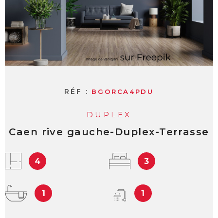
RÉF :
BGORCA4PDU
DUPLEX
Caen rive gauche-Duplex-Terrasse
4
3
1
1