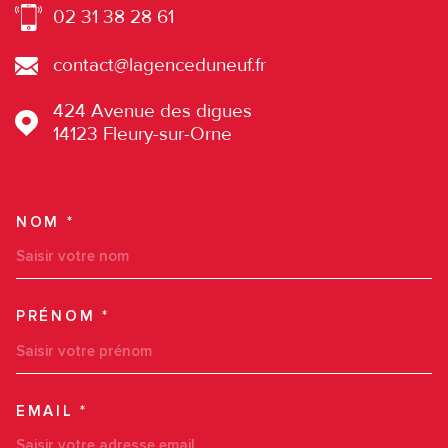
02 31 38 28 61
contact@lagenceduneuf.fr
424 Avenue des digues
14123
Fleury-sur-Orne
NOM *
TRAD_MELTEM_VOSCOORDO
PRÉNOM *
EMAIL *