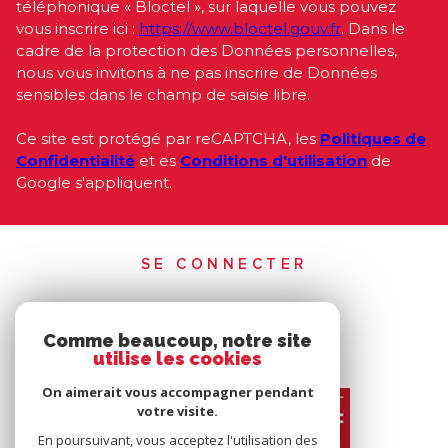
téléphonique « Bloctel », sur laquelle vous pouvez
vous inscrire ici :
https://www.bloctel.gouv.fr
. Dans le
cadre de la protection des Données personnelles,
nous vous invitons à ne pas inscrire de Données
sensibles dans le champ de saisie libre.
Ce site est protégé par reCAPTCHA, les
Politiques de
Confidentialité
et es
Conditions d'utilisation
de
Google s'appliquent.
SE CONNECTER
ESPACE PROPRIÉTAIRE
Comme beaucoup, notre site
utilise les cookies
On aimerait vous accompagner pendant
votre visite.
En poursuivant, vous acceptez l'utilisation des